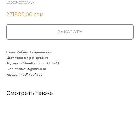
L23CJ-E015A-W
271800,00
сом
ЗАКАЗАТЬ
Стиль Мебели: Современный
Цвет товара: мрамор/венге
Код цвета: Venetian Brown+TH-28
Тип Столика: Журнальный
Размер: 1400*700*350
Смотреть также