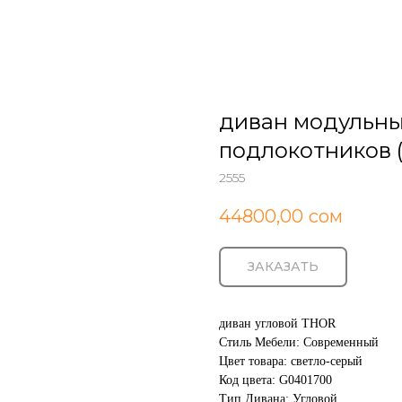
диван модульны
подлокотников (
2555
44800,00
сом
ЗАКАЗАТЬ
диван угловой THOR
Стиль Мебели: Современный
Цвет товара: светло-серый
Код цвета: G0401700
Тип Дивана: Угловой