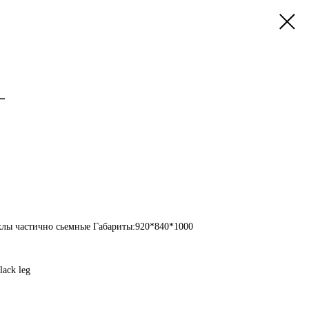
L
ехлы частично сьемные Габариты:920*840*1000
lack leg