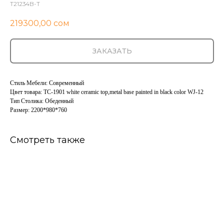
T21234B-T
219300,00
сом
ЗАКАЗАТЬ
Стиль Мебели: Современный
Цвет товара: TC-1901 white ceramic top,metal base painted in black color WJ-12
Тип Столика: Обеденный
Размер: 2200*980*760
Смотреть также