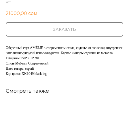
A111
21000,00
сом
ЗАКАЗАТЬ
Обеденный стул AMÉLIE в современном стиле, сиденье из эко кожи, внутреннее
наполнение-упругий пенополиуретан. Каркас и опоры сделаны из металла.
Габариты:550*510*781
Стиль Мебели: Cовременный
Цвет товара: серый
Код цвета: XK1049,black leg
Смотреть также